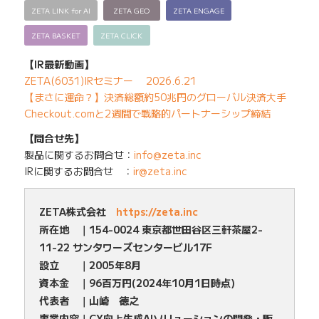
ZETA LINK for AI
ZETA GEO
ZETA ENGAGE
ZETA BASKET
ZETA CLICK
【IR最新動画】
ZETA(6031)IRセミナー 2026.6.21
【まさに運命？】決済総額約50兆円のグローバル決済大手
Checkout.comと2週間で戦略的パートナーシップ締結
【問合せ先】
製品に関するお問合せ：
info@zeta.inc
IRに関するお問合せ ：
ir@zeta.inc
ZETA株式会社
https://zeta.inc
所在地 ｜154-0024 東京都世田谷区三軒茶屋2-
11-22 サンタワーズセンタービル17F
設立 ｜2005年8月
資本金 ｜96百万円(2024年10月1日時点)
代表者 ｜山崎 徳之
事業内容｜CX向上生成AIソリューションの開発・販