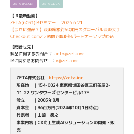
ZETA BASKET
ZETA CLICK
【IR最新動画】
ZETA(6031)IRセミナー 2026.6.21
【まさに運命？】決済総額約50兆円のグローバル決済大手
Checkout.comと2週間で戦略的パートナーシップ締結
【問合せ先】
製品に関するお問合せ：
info@zeta.inc
IRに関するお問合せ ：
ir@zeta.inc
ZETA株式会社
https://zeta.inc
所在地 ｜154-0024 東京都世田谷区三軒茶屋2-
11-22 サンタワーズセンタービル17F
設立 ｜2005年8月
資本金 ｜96百万円(2024年10月1日時点)
代表者 ｜山崎 徳之
事業内容｜CX向上生成AIソリューションの開発・販
売