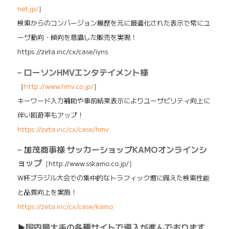
net.jp/
］
検索からのコンバージョン履歴を元に最適化された表示で常にユ
ーザ動向・傾向を意識した販売を実現！
https://zeta.inc/cx/case/iyns
–
ローソンHMVエンタテイメント様
［
http://www.hmv.co.jp/
］
キーワード入力補助や事前結果表示によりユーザビリティ向上に
伴い回遊率もアップ！
https://zeta.inc/cx/case/hmv
–
加茂商事様 サッカーショップKAMOオンラインシ
ョップ
［http://www.sskamo.co.jp/］
W杯ブラジル大会での集中的なトラフィック増に備えた検索性能
と品質向上を実施！
https://zeta.inc/cx/case/kamo
▶
国内最大手の各種サイトで導入が進んでおります