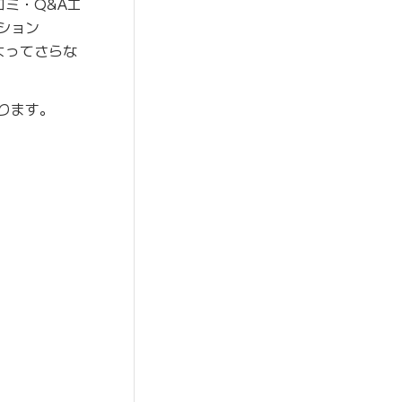
コミ・Q&Aエ
ーション
よってさらな
ります。