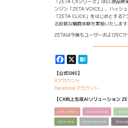
「ZETA CXシリーズ」はEC商品
ンジン「ZETA VOICE」、ハッシ
「ZETA CLICK」をはじめと
る良質な購買体験を実現いたします
ZETAは今後もユーザーおよびE
———————
Facebook
X
Hatena
【公式SNS】
Xアカウント
Facebookアカウント
【CX向上生成AIソリューション ZE
ZETA SEARCH
ZETA HASHTAG
ZETA 
ZETA TALK
ZETA LINK for AI
ZETA G