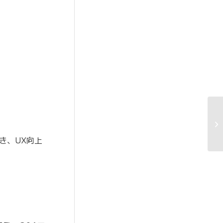
Z
ニ
き、UX向上