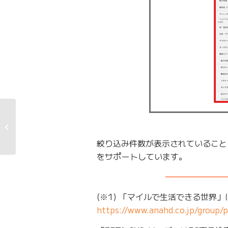
IRリリース動画配信サ
ービス『IRTV』にて
「クチコミの事...
絞り込み件数が表示されていること
をサポートしています。
———————
(※1) 「マイルで生活できる世界
https://www.anahd.co.jp/group