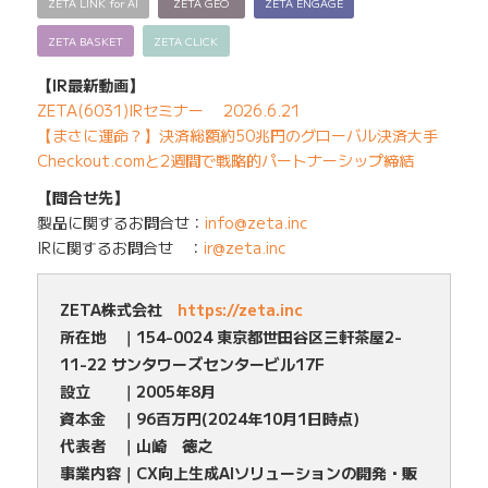
ZETA LINK for AI
ZETA GEO
ZETA ENGAGE
ZETA BASKET
ZETA CLICK
【IR最新動画】
ZETA(6031)IRセミナー 2026.6.21
【まさに運命？】決済総額約50兆円のグローバル決済大手
Checkout.comと2週間で戦略的パートナーシップ締結
【問合せ先】
製品に関するお問合せ：
info@zeta.inc
IRに関するお問合せ ：
ir@zeta.inc
ZETA株式会社
https://zeta.inc
所在地 ｜154-0024 東京都世田谷区三軒茶屋2-
11-22 サンタワーズセンタービル17F
設立 ｜2005年8月
資本金 ｜96百万円(2024年10月1日時点)
代表者 ｜山崎 徳之
事業内容｜CX向上生成AIソリューションの開発・販