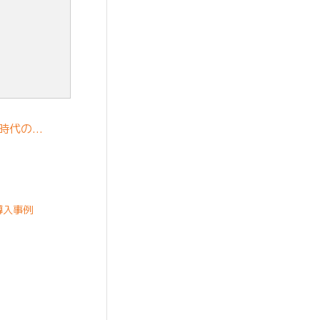
I時代の…
導入事例