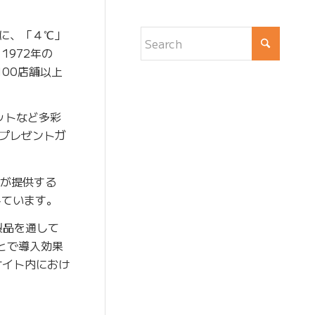
に、「４℃」
1972年の
00店舗以上
レットなど多彩
プレゼントガ
Aが提供する
しています。
製品を通して
とで導入効果
サイト内におけ