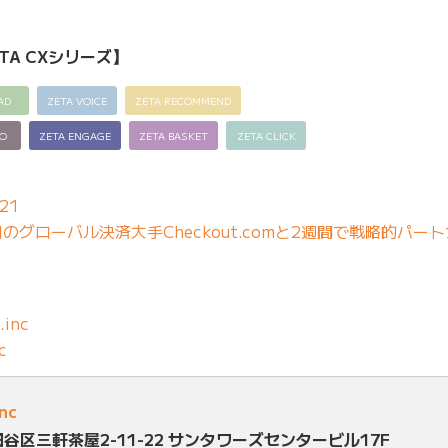
TA CXシリーズ】
AD
ZETA VOICE
ZETA RECOMMEND
EO
ZETA ENGAGE
ZETA BASKET
ZETA CLICK
21
グローバル決済大手Checkout.comと2週間で戦略的パー
.inc
c
inc
田谷区三軒茶屋2-11-22 サンタワーズセンタービル17F