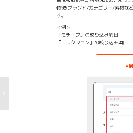
特徴(ブランド/カテゴリー/素材
す。
＜例＞
「モチーフ」の絞り込み項目 ：
「コレクション」の絞り込み項目：
———————
●
【11/29(土)開催】「第
8回ご愛顧感謝祭 投資
戦略フェア
EXPO2025...