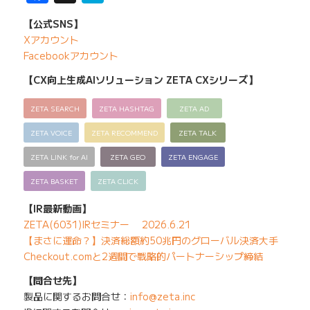
【公式SNS】
Xアカウント
Facebookアカウント
【CX向上生成AIソリューション ZETA CXシリーズ】
ZETA SEARCH
ZETA HASHTAG
ZETA AD
ZETA VOICE
ZETA RECOMMEND
ZETA TALK
ZETA LINK for AI
ZETA GEO
ZETA ENGAGE
ZETA BASKET
ZETA CLICK
【IR最新動画】
ZETA(6031)IRセミナー 2026.6.21
【まさに運命？】決済総額約50兆円のグローバル決済大手
Checkout.comと2週間で戦略的パートナーシップ締結
【問合せ先】
製品に関するお問合せ：
info@zeta.inc