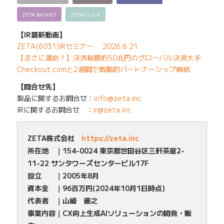
ZETA BASKET
ZETA CLICK
【IR最新動画】
ZETA(6031)IRセミナー 2026.6.21
【まさに運命？】決済総額約50兆円のグローバル決済大手
Checkout.comと2週間で戦略的パートナーシップ締結
【問合せ先】
製品に関するお問合せ：
info@zeta.inc
IRに関するお問合せ ：
ir@zeta.inc
ZETA株式会社
https://zeta.inc
所在地 ｜154-0024 東京都世田谷区三軒茶屋2-
11-22 サンタワーズセンタービル17F
設立 ｜2005年8月
資本金 ｜96百万円(2024年10月1日時点)
代表者 ｜山崎 徳之
事業内容｜CX向上生成AIソリューションの開発・販