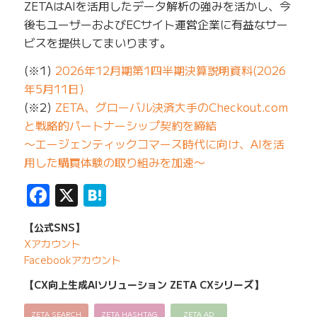
ZETAはAIを活用したデータ解析の強みを活かし、今
後もユーザーおよびECサイト運営企業に有益なサー
ビスを提供してまいります。
(※1)
2026年12月期第1四半期決算説明資料(2026
年5月11日)
(※2)
ZETA、グローバル決済大手のCheckout.com
と戦略的パートナーシップ契約を締結
〜エージェンティックコマース時代に向け、AIを活
用した購買体験の取り組みを加速〜
Facebook
X
Hatena
【公式SNS】
Xアカウント
Facebookアカウント
【CX向上生成AIソリューション ZETA CXシリーズ】
ZETA SEARCH
ZETA HASHTAG
ZETA AD