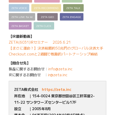
ZETA VOICE
ZETA RECOMMEND
ZETA TALK
ZETA LINK for AI
ZETA GEO
ZETA ENGAGE
ZETA BASKET
ZETA CLICK
【IR最新動画】
ZETA(6031)IRセミナー 2026.6.21
【まさに運命？】決済総額約50兆円のグローバル決済大手
Checkout.comと2週間で戦略的パートナーシップ締結
【問合せ先】
製品に関するお問合せ：
info@zeta.inc
IRに関するお問合せ ：
ir@zeta.inc
ZETA株式会社
https://zeta.inc
所在地 ｜154-0024 東京都世田谷区三軒茶屋2-
11-22 サンタワーズセンタービル17F
設立 ｜2005年8月
資本金 ｜96百万円(2024年10月1日時点)