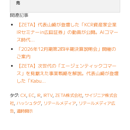
売
関連記事
【ZETA】代表山崎が登壇した「KCR資産家企業
IRセミナーin広田証券」の動画が公開。AIコマー
ス時代…
「2026年12月期第2四半期決算説明会」開催の
ご案内
【ZETA】次世代の「エージェンティックコマー
ス」を見据えた事業戦略を解説。代表山崎が登壇
した「Kabu…
タグ:
CX
,
EC
,
IR
,
IRTV
,
ZETA株式会社
,
サイジニア株式会
社
,
ハッシュタグ
,
リテールメディア
,
リテールメディア広
告
,
適時開示