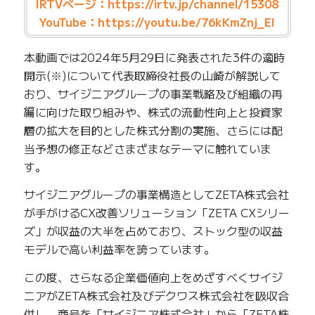
IRTVページ：
https://irtv.jp/channel/15308
YouTube：
https://youtu.be/76kKmZnj_EI
本動画では2024年5月29日に発表された3件の適時
開示(※)について代表取締役社長の山崎が解説して
おり、サイジニアグループの事業戦略及び組織の再
編に向けた取り組みや、株式の流動性向上と投資家
層の拡大を目的とした株式分割の実施、さらには配
当予想の修正などさまざまなテーマに触れていま
す。
サイジニアグループの事業構造としてZETA株式会社
が手がけるCX改善ソリューション「ZETA CXシリー
ズ」が収益の大半を占めており、ストック型の収益
モデルで高い利益率を誇っています。
この度、さらなる企業価値向上をめざすべくサイジ
ニアがZETA株式会社及びデクワス株式会社を吸収合
併し、商号を「サイジニア株式会社」から「ZETA株