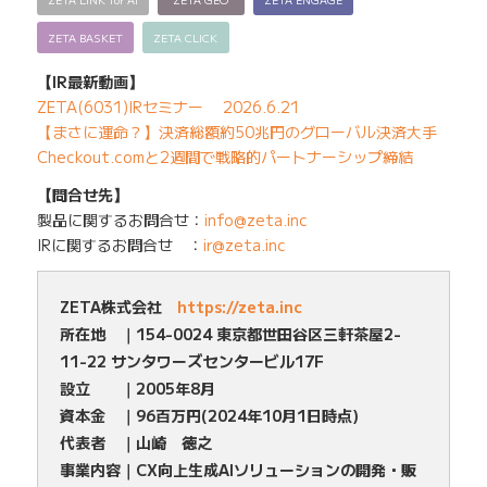
ZETA BASKET
ZETA CLICK
【IR最新動画】
ZETA(6031)IRセミナー 2026.6.21
【まさに運命？】決済総額約50兆円のグローバル決済大手
Checkout.comと2週間で戦略的パートナーシップ締結
【問合せ先】
製品に関するお問合せ：
info@zeta.inc
IRに関するお問合せ ：
ir@zeta.inc
ZETA株式会社
https://zeta.inc
所在地 ｜154-0024 東京都世田谷区三軒茶屋2-
11-22 サンタワーズセンタービル17F
設立 ｜2005年8月
資本金 ｜96百万円(2024年10月1日時点)
代表者 ｜山崎 徳之
事業内容｜CX向上生成AIソリューションの開発・販