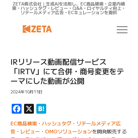
ZETA株式会社｜生成AIを活用し、EC商品検索・企業内検
索・ハッシュタグ・レビュー・Q&A・ロイヤルティ向上・
リテールメディア広告・ECキュレーションを提供
IRリリース動画配信サービス
「IRTV」にて合併・商号変更をテ
ーマにした動画が公開
2024年10月11日
Facebook
X
Hatena
EC商品検索
・
ハッシュタグ
・
リテールメディア広
告
・
レビュー
・
OMOソリューション
を開発販売する