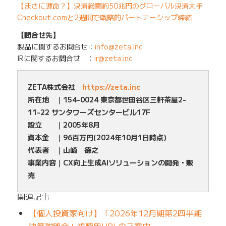
【まさに運命？】決済総額約50兆円のグローバル決済大手
Checkout.comと2週間で戦略的パートナーシップ締結
【問合せ先】
製品に関するお問合せ：
info@zeta.inc
IRに関するお問合せ ：
ir@zeta.inc
ZETA株式会社
https://zeta.inc
所在地 ｜154-0024 東京都世田谷区三軒茶屋2-
11-22 サンタワーズセンタービル17F
設立 ｜2005年8月
資本金 ｜96百万円(2024年10月1日時点)
代表者 ｜山崎 徳之
事業内容｜CX向上生成AIソリューションの開発・販
売
関連記事
【個人投資家向け】「2026年12月期第2四半期
決算説明会」視聴用URLのご案内