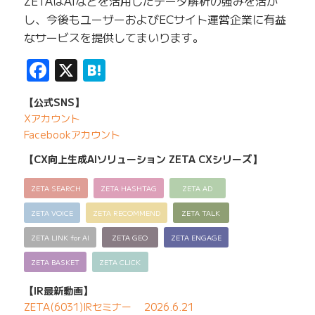
ZETAはAIなどを活用したデータ解析の強みを活か
し、今後もユーザーおよびECサイト運営企業に有益
なサービスを提供してまいります。
Facebook
X
Hatena
【公式SNS】
Xアカウント
Facebookアカウント
【CX向上生成AIソリューション ZETA CXシリーズ】
ZETA SEARCH
ZETA HASHTAG
ZETA AD
ZETA VOICE
ZETA RECOMMEND
ZETA TALK
ZETA LINK for AI
ZETA GEO
ZETA ENGAGE
ZETA BASKET
ZETA CLICK
【IR最新動画】
ZETA(6031)IRセミナー 2026.6.21