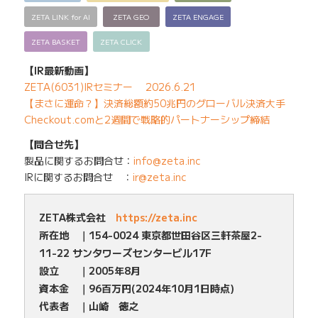
ZETA LINK for AI
ZETA GEO
ZETA ENGAGE
ZETA BASKET
ZETA CLICK
【IR最新動画】
ZETA(6031)IRセミナー 2026.6.21
【まさに運命？】決済総額約50兆円のグローバル決済大手
Checkout.comと2週間で戦略的パートナーシップ締結
【問合せ先】
製品に関するお問合せ：
info@zeta.inc
IRに関するお問合せ ：
ir@zeta.inc
ZETA株式会社
https://zeta.inc
所在地 ｜154-0024 東京都世田谷区三軒茶屋2-
11-22 サンタワーズセンタービル17F
設立 ｜2005年8月
資本金 ｜96百万円(2024年10月1日時点)
代表者 ｜山崎 徳之