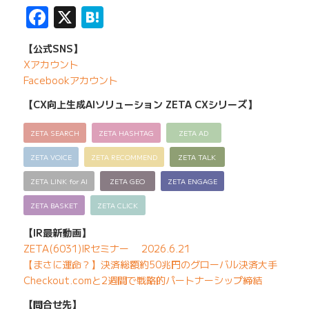
Facebook
X
Hatena
【公式SNS】
Xアカウント
Facebookアカウント
【CX向上生成AIソリューション ZETA CXシリーズ】
ZETA SEARCH
ZETA HASHTAG
ZETA AD
ZETA VOICE
ZETA RECOMMEND
ZETA TALK
ZETA LINK for AI
ZETA GEO
ZETA ENGAGE
ZETA BASKET
ZETA CLICK
【IR最新動画】
ZETA(6031)IRセミナー 2026.6.21
【まさに運命？】決済総額約50兆円のグローバル決済大手
Checkout.comと2週間で戦略的パートナーシップ締結
【問合せ先】