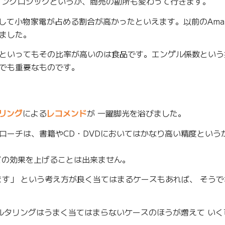
ィングロジックというか、商売の勘所も変わって行きます。
そして小物家電が占める割合が高かったといえます。以前のAma
ました。
といってもその比率が高いのは食品です。エンゲル係数という
でも重要なものです。
リング
による
レコメンド
が 一躍脚光を浴びました。
ローチは、書籍やCD・DVDにおいてはかなり高い精度という
どの効果を上げることは出来ません。
ます」 という考え方が良く当てはまるケースもあれば、 そう
ィルタリングはうまく当てはまらないケースのほうが増えて い