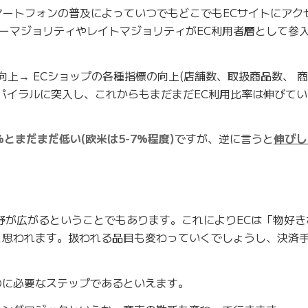
マートフォンの普及によっていつでもどこでもECサイトにアク
ーマジョリティやレイトマジョリティがEC利用者層として参
向上→ ECショップの各種指標の向上(店舗数、取扱商品数、 
スパイラルに突入し、これからもまだまだEC利用比率は伸びて
%とまだまだ低い(欧米は5-7%程度)
ですが、逆に言うと
伸びし
裾野が広がるということでもあります。これによりECは「物好
と思われます。扱われる品目も変わっていくでしょうし、決済
のに必要なステップであるといえます。