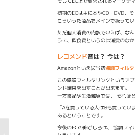
そしてEC上で要求されるマーケテ
初期のECは主に本やCD・DVD、
こういった商品をメインで扱ってい
ただ個人消費の内訳でいえば、なん
うに、飲食費というのは消費のなか
レコメンド
昔は？ 今は？
Amazonといえば当初
協調フィルタ
この協調フィルタリングというアプ
ンド結果を出すことが出来ます。
一方食品や生活雑貨では、 それほ
「Aを買っている人はBも買ってい
あるということです。
今後のECの伸びしろは、 協調フ
社名ロゴマークが新し
と思います。