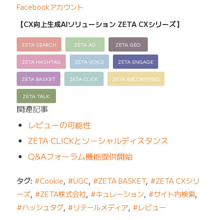
Facebookアカウント
【CX向上生成AIソリューション ZETA CXシリーズ】
ZETA SEARCH
ZETA AD
ZETA GEO
ZETA HASHTAG
ZETA VOICE
ZETA ENGAGE
ZETA BASKET
ZETA CLICK
ZETA RECOMMEND
ZETA TALK
関連記事
レビューの可能性
ZETA CLICKとソーシャルディスタンス
Q&Aフォーラム機能提供開始
タグ:
#Cookie
,
#UGC
,
#ZETA BASKET
,
#ZETA CXシリ
ーズ
,
#ZETA株式会社
,
#キュレーション
,
#サイト内検索
,
#ハッシュタグ
,
#リテールメディア
,
#レビュー