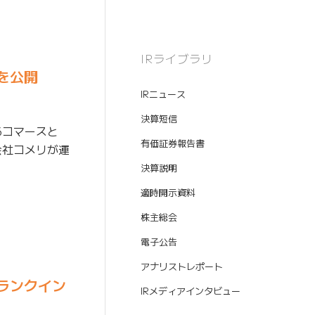
IRライブラリ
を公開
IRニュース
決算短信
るコマースと
有価証券報告書
会社コメリが運
決算説明
適時開示資料
株主総会
電子公告
アナリストレポート
ランクイン
IRメディアインタビュー