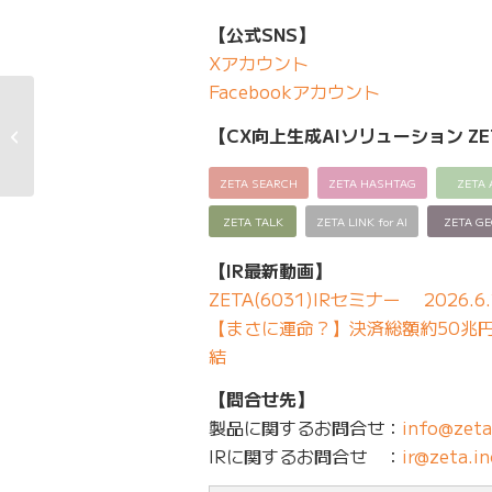
【公式SNS】
Xアカウント
Facebookアカウント
ZETA？ZETA AD？正しい読み方を簡
【CX向上生成AIソリューション ZE
単にご紹介！
ZETA SEARCH
ZETA HASHTAG
ZETA 
ZETA TALK
ZETA LINK for AI
ZETA G
【IR最新動画】
ZETA(6031)IRセミナー 2026.6.
【まさに運命？】決済総額約50兆円の
結
【問合せ先】
製品に関するお問合せ：
info@zeta
IRに関するお問合せ ：
ir@zeta.in