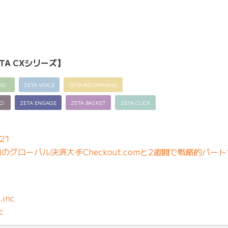
TA CXシリーズ】
AD
ZETA VOICE
ZETA RECOMMEND
EO
ZETA ENGAGE
ZETA BASKET
ZETA CLICK
21
グローバル決済大手Checkout.comと2週間で戦略的パー
.inc
c