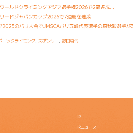
、ワールドクライミングアジア選手権2026で2冠達成…
リードジャパンカップ2026で7連覇を達成
プ2025のバリ大会でJMSCAパリ五輪代表選手の森秋彩選手が
ポーツクライミング
,
スポンサー
,
野口啓代
IR
IRニュース