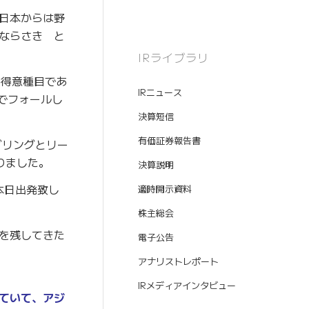
日本からは野
ならさき と
IRライブラリ
、得意種目であ
IRニュース
でフォールし
決算短信
有価証券報告書
ダリングとリー
りました。
決算説明
本日出発致し
適時開示資料
株主総会
を残してきた
電子公告
アナリストレポート
IRメディアインタビュー
ていて、アジ