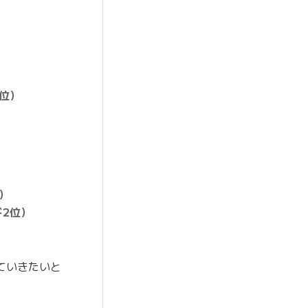
位）
）
ド2位）
ていきたいと