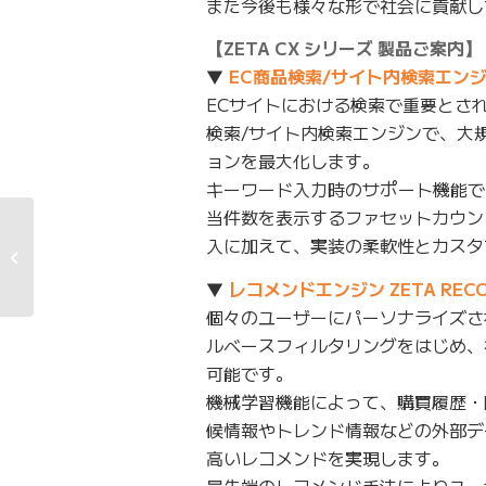
また今後も様々な形で社会に貢献し
【ZETA CX シリーズ 製品ご案内】
▼
EC商品検索/サイト内検索エンジン 
ECサイトにおける検索で重要とさ
検索/サイト内検索エンジンで、大
ョンを最大化します。
キーワード入力時のサポート機能で
当件数を表示するファセットカウン
取締役、監査役及び補
入に加えて、実装の柔軟性とカスタ
欠監査役の候補者の選
任に関す...
▼
レコメンドエンジン ZETA RECO
個々のユーザーにパーソナライズさ
ルベースフィルタリングをはじめ、
可能です。
機械学習機能によって、購買履歴・
候情報やトレンド情報などの外部デ
高いレコメンドを実現します。
最先端のレコメンド手法によりユー