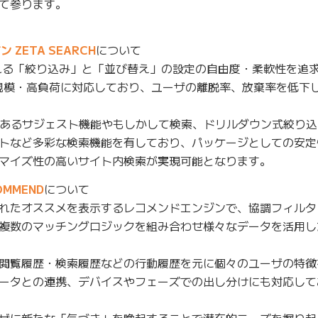
て参ります。
ZETA SEARCH
について
れる「絞り込み」と「並び替え」の設定の自由度・柔軟性を追求
規模・高負荷に対応しており、ユーザの離脱率、放棄率を低下
あるサジェスト機能やもしかして検索、ドリルダウン式絞り込
トなど多彩な検索機能を有しており、パッケージとしての安定
マイズ性の高いサイト内検索が実現可能となります。
MMEND
について
れたオススメを表示するレコメンドエンジンで、協調フィルタ
複数のマッチングロジックを組み合わせ様々なデータを活用し
閲覧履歴・検索履歴などの行動履歴を元に個々のユーザの特徴
ータとの連携、デバイスやフェーズでの出し分けにも対応して
ザに新たな「気づき」を喚起することで潜在的ニーズを掘り起