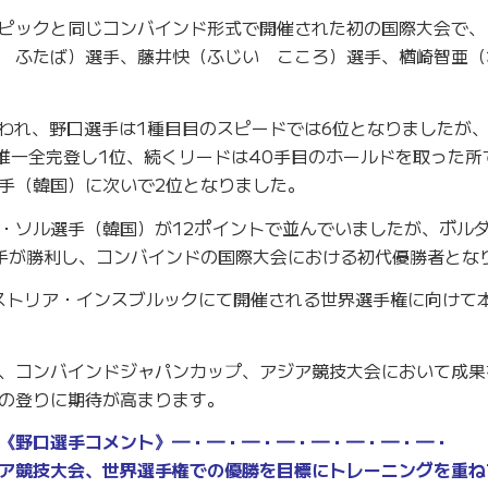
ピックと同じコンバインド形式で開催された初の国際大会で、
 ふたば）選手、藤井快（ふじい こころ）選手、楢崎智亜（
。
行われ、野口選手は1種目目のスピードでは6位となりましたが
唯一全完登し1位、続くリードは40手目のホールドを取った所
手（韓国）に次いで2位となりました。
・ソル選手（韓国）が12ポイントで並んでいましたが、ボル
手が勝利し、コンバインドの国際大会における初代優勝者とな
ーストリア・インスブルックにて開催される世界選手権に向けて
、コンバインドジャパンカップ、アジア競技大会において成果
の登りに期待が高まります。
《野口選手コメント》━・━・━・━・━・━・━・━・
ア競技大会、世界選手権での優勝を目標にトレーニングを重ね