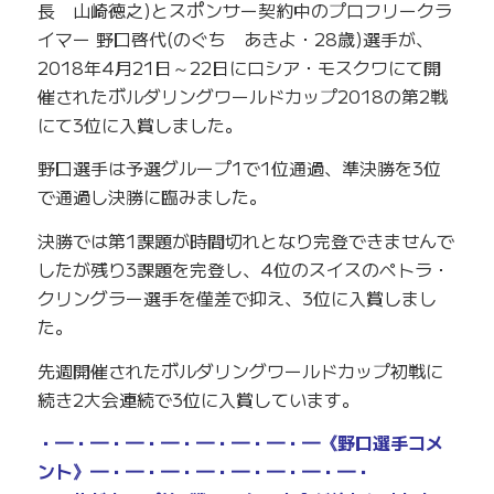
長 山崎徳之)とスポンサー契約中のプロフリークラ
イマー 野口啓代(のぐち あきよ・28歳)選手が、
2018年4月21日～22日にロシア・モスクワにて開
催されたボルダリングワールドカップ2018の第2戦
にて3位に入賞しました。
野口選手は予選グループ1で1位通過、準決勝を3位
で通過し決勝に臨みました。
決勝では第1課題が時間切れとなり完登できませんで
したが残り3課題を完登し、4位のスイスのペトラ・
クリングラー選手を僅差で抑え、3位に入賞しまし
た。
先週開催されたボルダリングワールドカップ初戦に
続き2大会連続で3位に入賞しています。
・━・━・━・━・━・━・━・━《野口選手コメ
ント》━・━・━・━・━・━・━・━・