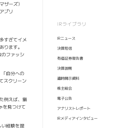
証マザーズ）
アプリ
IRライブラリ
IRニュース
多すぎてイメ
あります。
決算短信
数のファッシ
有価証券報告書
決算説明
、「自分への
適時開示資料
見てスクリーン
株主総会
電子公告
た例えば、猫
ゃを見つけて
アナリストレポート
IRメディアインタビュー
しい経験を提