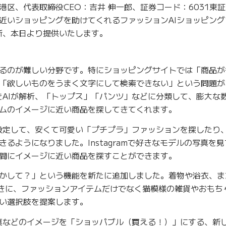
区、代表取締役CEO：吉井 伸一郎、証券コード：6031東
近いショッピングを助けてくれるファッションAIショッピング
刷新、本日より提供いたします。
るのが難しい分野です。特にショッピングサイトでは「商品が
「欲しいものをうまく文字にして検索できない」という問題が
真をAIが解析、「トップス」「パンツ」などに分類して、膨大な
ムのイメージに近い商品を探してきてくれます。
帯を設定して、安くて可愛い「プチプラ」ファッションを探したり
るようになりました。Instagramで好きなモデルの写真を
間にイメージに近い商品を探すことができます。
かして？」という機能を新たに追加しました。着物や浴衣、ま
きに、ファッションアイテムだけでなく猫模様の雑貨やおもち
い選択肢を提案します。
は写真などのイメージを「ショッパブル（買える！）」にする、新