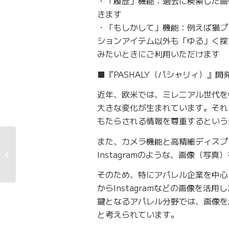
・「履歴」機能：過去に検索した画
きます
・「もしかして」機能：例えば猫プ
ションアイテム以外も「ゆる」く探
みたいときにご利用いただけます
■『PASHALY（パシャリィ）』開
近年、欧米では、ミレニアル世代を
大きな変化が生まれています。それ
もたらされる情報を尊重するという
また、カメラ機能と高精細ディスプ
業績予想と実績との差
Instagramのような、画像（
異に関するお知らせ
そのため、特にアパレル企業を中心
からInstagramなどの画像を
鍵となるアパレル分野では、画像を
と考えられています。