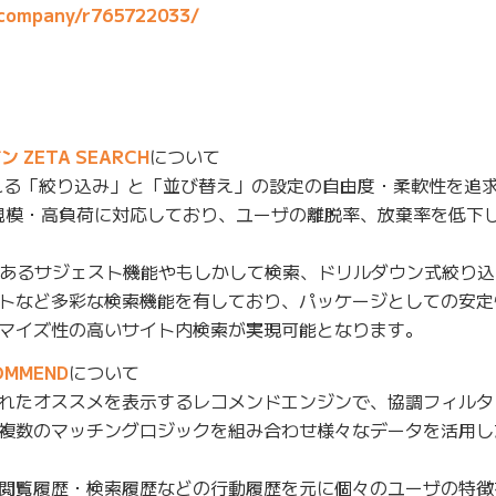
0/company/r765722033/
ZETA SEARCH
について
れる「絞り込み」と「並び替え」の設定の自由度・柔軟性を追求
規模・高負荷に対応しており、ユーザの離脱率、放棄率を低下
あるサジェスト機能やもしかして検索、ドリルダウン式絞り込
トなど多彩な検索機能を有しており、パッケージとしての安定
マイズ性の高いサイト内検索が実現可能となります。
MMEND
について
れたオススメを表示するレコメンドエンジンで、協調フィルタ
複数のマッチングロジックを組み合わせ様々なデータを活用し
閲覧履歴・検索履歴などの行動履歴を元に個々のユーザの特徴