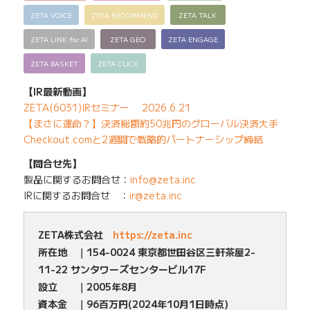
ZETA VOICE
ZETA RECOMMEND
ZETA TALK
ZETA LINK for AI
ZETA GEO
ZETA ENGAGE
ZETA BASKET
ZETA CLICK
【IR最新動画】
ZETA(6031)IRセミナー 2026.6.21
【まさに運命？】決済総額約50兆円のグローバル決済大手
Checkout.comと2週間で戦略的パートナーシップ締結
【問合せ先】
製品に関するお問合せ：
info@zeta.inc
IRに関するお問合せ ：
ir@zeta.inc
ZETA株式会社
https://zeta.inc
所在地 ｜154-0024 東京都世田谷区三軒茶屋2-
11-22 サンタワーズセンタービル17F
設立 ｜2005年8月
資本金 ｜96百万円(2024年10月1日時点)