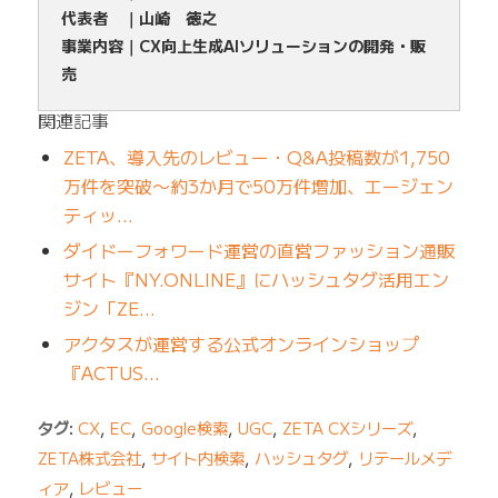
代表者 ｜山崎 徳之
事業内容｜CX向上生成AIソリューションの開発・販
売
関連記事
ZETA、導入先のレビュー・Q&A投稿数が1,750
万件を突破〜約3か月で50万件増加、エージェン
ティッ…
ダイドーフォワード運営の直営ファッション通販
サイト『NY.ONLINE』にハッシュタグ活用エン
ジン「ZE…
アクタスが運営する公式オンラインショップ
『ACTUS…
タグ:
CX
,
EC
,
Google検索
,
UGC
,
ZETA CXシリーズ
,
ZETA株式会社
,
サイト内検索
,
ハッシュタグ
,
リテールメデ
ィア
,
レビュー