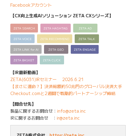
Facebookアカウント
【CX向上生成AIソリューション ZETA CXシリーズ】
ZETA SEARCH
ZETA HASHTAG
ZETA AD
ZETA VOICE
ZETA RECOMMEND
ZETA TALK
ZETA LINK for AI
ZETA GEO
ZETA ENGAGE
ZETA BASKET
ZETA CLICK
【IR最新動画】
ZETA(6031)IRセミナー 2026.6.21
【まさに運命？】決済総額約50兆円のグローバル決済大手
Checkout.comと2週間で戦略的パートナーシップ締結
【問合せ先】
製品に関するお問合せ：
info@zeta.inc
IRに関するお問合せ ：
ir@zeta.inc
ZETA株式会社
https://zeta.inc