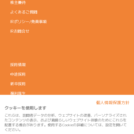
株主優待
よくあるご質問
IRポリシー/免責事項
IRお問合せ
採用情報
中途採用
新卒採用
福利厚生
個人情報保護方針
コーポレートガバナンス
クッキーを使用します
個人情報保護方針
これらは、訪問者データの分析、ウェブサイトの改善、パーソナライズされ
たコンテンツの表示、および素晴らしいウェブサイト体験のためにこれらを
利用規約
配置する場合があります。使用するCookieの詳細については、設定を開いて
ください。
サイトマップ