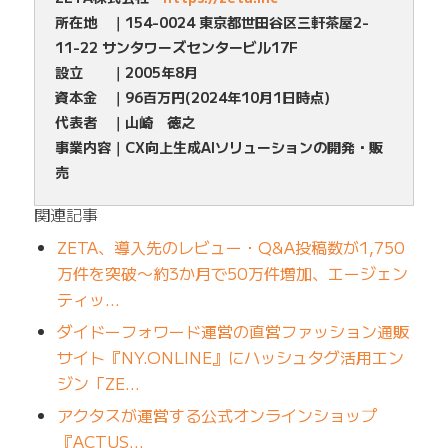
所在地 ｜154-0024 東京都世田谷区三軒茶屋2-
11-22 サンタワーズセンタービル17F
設立 ｜2005年8月
資本金 ｜96百万円(2024年10月1日時点)
代表者 ｜山崎 徳之
事業内容｜CX向上生成AIソリューションの開発・販
売
関連記事
ZETA、導入先のレビュー・Q&A投稿数が1,750
万件を突破〜約3か月で50万件増加、エージェン
ティッ…
ダイドーフォワード運営の直営ファッション通販
サイト『NY.ONLINE』にハッシュタグ活用エン
ジン「ZE…
アクタスが運営する公式オンラインショップ
『ACTUS…