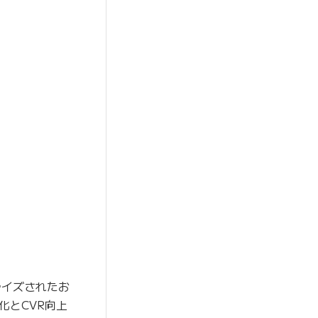
ライズされたお
化とCVR向上