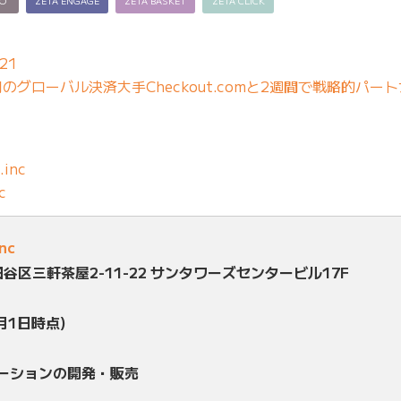
EO
ZETA ENGAGE
ZETA BASKET
ZETA CLICK
21
グローバル決済大手Checkout.comと2週間で戦略的パー
.inc
c
inc
田谷区三軒茶屋2-11-22 サンタワーズセンタービル17F
月1日時点)
ューションの開発・販売