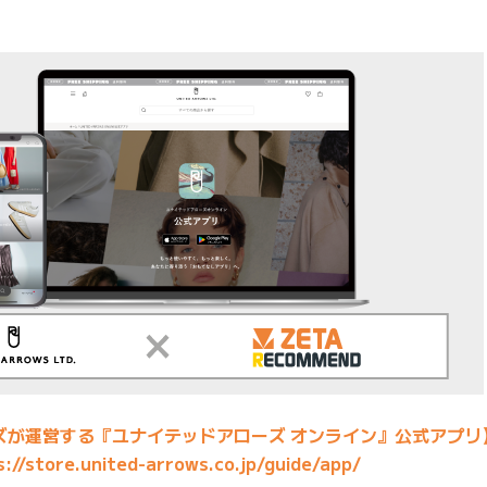
ズが運営する『ユナイテッドアローズ オンライン』公式アプリ
s://store.united-arrows.co.jp/guide/app/