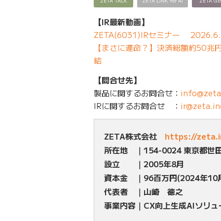
ZETA TALK
ZETA LINK for AI
ZETA G
【IR最新動画】
ZETA(6031)IRセミナー 2026.6.
【まさに運命？】決済総額約50兆円の
結
【問合せ先】
製品に関するお問合せ：
info@zeta
IRに関するお問合せ ：
ir@zeta.in
ZETA株式会社
https://zeta.
所在地 ｜154-0024 東京都世
設立 ｜2005年8月
資本金 ｜96百万円(2024年10
代表者 ｜山崎 徳之
事業内容｜CX向上生成AIソリ