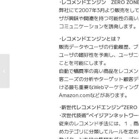
･レコメンドエンジン ZERO ZO
弊社にて2007年3月より販売をし
ザが興味や関連を持つ可能性の高い
コミュニケーションを誘発します。
･レコメンドエンジンとは？
販売データやユーザの行動履歴、ブ
ユーザの嗜好性を予測し、ユーザニ
ことを可能にします。
日経産業新聞にて「推
自動で購買率の高い商品をレコメン
薦エンジン・サイト種
類別に提供...
客ニーズの分析やターゲット顧客デ
ける最も重要なWebマーケティン
Amazon.comなどがあります。
･新世代レコメンドエンジン“ZERO 
･次世代技術“ベイジアンネットワー
従来のレコメンド手法には、１．商
めカテゴリに分類してルールを定め