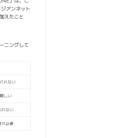
ONE」は、こ
イジアンネット
加えたこと
ューニングして
されない
難しい
られない
量が必要