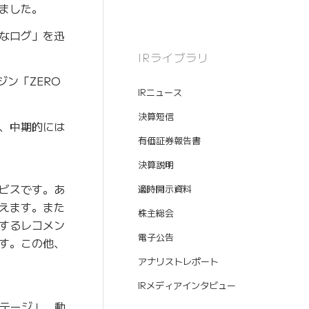
ました。
なログ」を迅
IRライブラリ
ジン「ZERO
IRニュース
決算短信
、中期的には
有価証券報告書
決算説明
ビスです。あ
適時開示資料
えます。また
株主総会
するレコメン
電子公告
す。この他、
アナリストレポート
IRメディアインタビュー
ステージ」、動