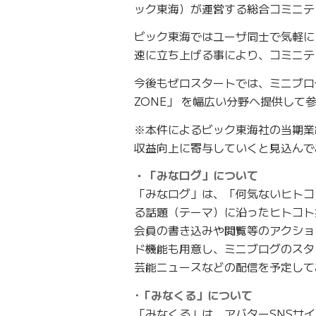
ック東海）が運営する総合コミニテ
ビック東海ではユーザ同士で気軽に
速に立ち上げる事により、コミニテ
今後もゼロスタートでは、ミニブログサ
ZONE」 を幅広い分野へ提供して
※本件によるビック東海社の当期業
収益向上に寄与していくと見込んで
・「みなログ」について
「みなログ」は、「何気ないヒトコ
る話題（テーマ）に沿ったヒトコト
会員の書き込みや閲覧等のアクショ
ド機能も用意し、ミニブログのスタ
芸能ニュースなどの配信を予定して
･「みなくる」について
「みなくる」は、アバターSNSサ