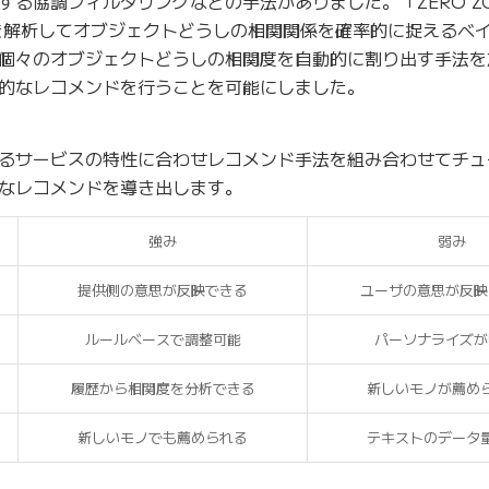
る協調フィルタリングなどの手法がありました。「ZERO Z
を解析してオブジェクトどうしの相関関係を確率的に捉えるベ
個々のオブジェクトどうしの相関度を自動的に割り出す手法を
的なレコメンドを行うことを可能にしました。
ドするサービスの特性に合わせレコメンド手法を組み合わせてチ
なレコメンドを導き出します。
強み
弱み
提供側の意思が反映できる
ユーザの意思が反映
ルールベースで調整可能
パーソナライズが
履歴から相関度を分析できる
新しいモノが薦め
新しいモノでも薦められる
テキストのデータ