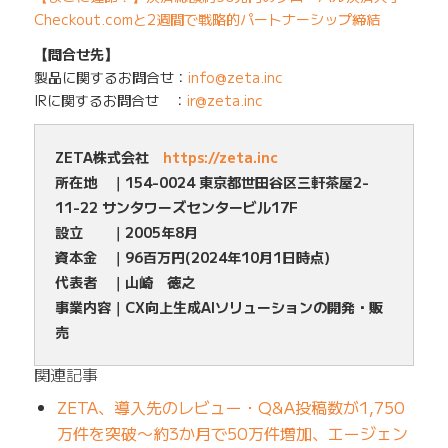
Checkout.comと2週間で戦略的パートナーシップ締結
【問合せ先】
製品に関するお問合せ：
info@zeta.inc
IRに関するお問合せ ：
ir@zeta.inc
ZETA株式会社
https://zeta.inc
所在地 ｜154-0024 東京都世田谷区三軒茶屋2-
11-22 サンタワーズセンタービル17F
設立 ｜2005年8月
資本金 ｜96百万円(2024年10月1日時点)
代表者 ｜山崎 徳之
事業内容｜CX向上生成AIソリューションの開発・販
売
関連記事
ZETA、導入先のレビュー・Q&A投稿数が1,750
万件を突破〜約3か月で50万件増加、エージェン