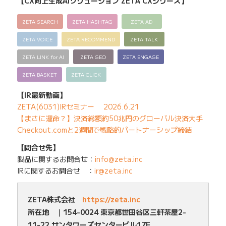
【CX向上生成AIソリューション ZETA CXシリーズ】
ZETA SEARCH
ZETA HASHTAG
ZETA AD
ZETA VOICE
ZETA RECOMMEND
ZETA TALK
ZETA LINK for AI
ZETA GEO
ZETA ENGAGE
ZETA BASKET
ZETA CLICK
【IR最新動画】
ZETA(6031)IRセミナー 2026.6.21
【まさに運命？】決済総額約50兆円のグローバル決済大手
Checkout.comと2週間で戦略的パートナーシップ締結
【問合せ先】
製品に関するお問合せ：
info@zeta.inc
IRに関するお問合せ ：
ir@zeta.inc
ZETA株式会社
https://zeta.inc
所在地 ｜154-0024 東京都世田谷区三軒茶屋2-
11-22 サンタワーズセンタービル17F