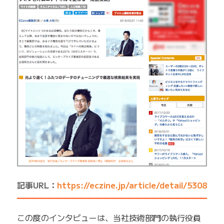
記事URL：
https://eczine.jp/article/detail/5308
━━━━━━━━━━━━━━━━━━━━━━━━━
この度のインタビューは、当社技術部門の執行役員