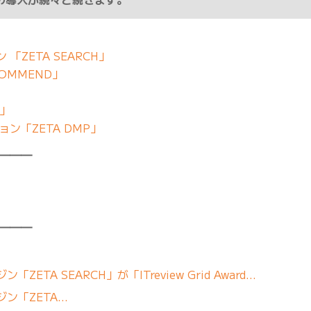
「ZETA SEARCH」
OMMEND」
」
E」
ン「ZETA DMP」
━━━
━━━
TA SEARCH」が「ITreview Grid Award…
ン「ZETA…