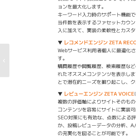
ョンを最大化します。
キーワード入力時のサポート機能で
当件数を表示するファセットカウン
入に加えて、実装の柔軟性とカスタ
▼
レコメンドエンジン ZETA RECO
Webサービス利用者個人に最適化
コイン と ポイント の
す。
将来性
購買履歴や閲覧履歴、検索履歴など
れたオススメコンテンツを表示しま
とで潜在的ニーズを掘り起こし、ク
▼
レビューエンジン ZETA VOICE
複数の評価軸によりサイトそのもの
コンテンツを容易にサイトに実装可
SEO対策にも有効な、点数による
か、投稿レビューデータの分析、A
の充実化を図ることが可能です。