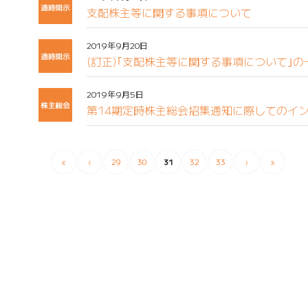
支配株主等に関する事項について
2019年9月20日
(訂正)｢支配株主等に関する事項について｣
2019年9月5日
第14期定時株主総会招集通知に際してのイ
«
‹
29
30
31
32
33
›
»