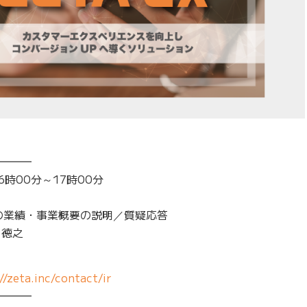
━━━
6時00分～17時00分
の業績・事業概要の説明／質疑応答
 徳之
//zeta.inc/contact/ir
━━━