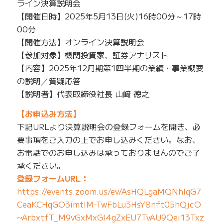
ライン決算説明会
【開催日時】2025年5月13日(火)16時00分～17時
00分
【開催方法】オンライン決算説明会
【参加対象】機関投資家、証券アナリスト
【内容】2025年12月期第1四半期の業績・事業概要
の説明／質疑応答
【説明者】代表取締役社長 山﨑 徳之
【お申込み方法】
下記URLより決算説明会の登録フォームを開き、必
要事項をご入力の上でお申し込みください。なお、
お電話でのお申し込みは承っておりませんのでご了
承ください。
登録フォームURL：
https://events.zoom.us/ev/AsHQLgaMQNhIqG7
CeaKCHqGO3imtlM-TwFbLu3HsY8nft05hQjcO
~ArbxtfT_M9vGxMxGI4gZxEU7TvAU9Qei13Txz