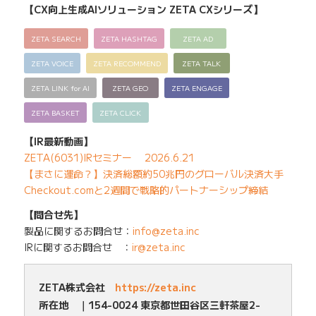
【CX向上生成AIソリューション ZETA CXシリーズ】
ZETA SEARCH
ZETA HASHTAG
ZETA AD
ZETA VOICE
ZETA RECOMMEND
ZETA TALK
ZETA LINK for AI
ZETA GEO
ZETA ENGAGE
ZETA BASKET
ZETA CLICK
【IR最新動画】
ZETA(6031)IRセミナー 2026.6.21
【まさに運命？】決済総額約50兆円のグローバル決済大手
Checkout.comと2週間で戦略的パートナーシップ締結
【問合せ先】
製品に関するお問合せ：
info@zeta.inc
IRに関するお問合せ ：
ir@zeta.inc
ZETA株式会社
https://zeta.inc
所在地 ｜154-0024 東京都世田谷区三軒茶屋2-