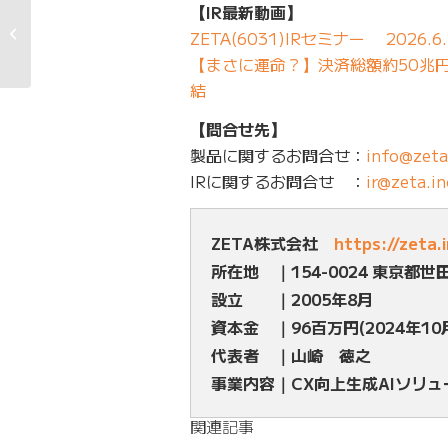
【IR最新動画】
オンラインセミナー
『リアルとデジタルを
ZETA(6031)IRセミナー 2026.6.
繋ぐ次世代OMO...
【まさに運命？】決済総額約50兆円の
結
【問合せ先】
製品に関するお問合せ：
info@zeta
IRに関するお問合せ ：
ir@zeta.in
ZETA株式会社
https://zeta.
所在地 ｜154-0024 東京都世
設立 ｜2005年8月
資本金 ｜96百万円(2024年10
代表者 ｜山崎 徳之
事業内容｜CX向上生成AIソリ
関連記事