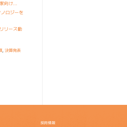
資家向け…
クノロジーを
Rリリース動
算
,
決算発表
採用情報