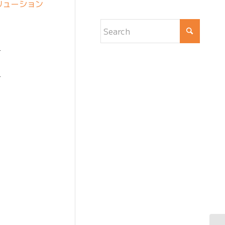
リューション
—
—