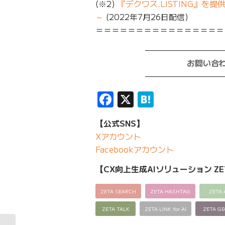
(※2)
『デクワス.LISTING』
～
(2022年7月26日配信)
＝＝＝＝＝＝＝＝＝＝＝＝＝＝＝＝
—————————
お問い合
—————————
Facebook
X
Hatena
【公式SNS】
Xアカウント
Facebookアカウント
【CX向上生成AIソリューション ZE
ZETA SEARCH
ZETA HASHTAG
ZETA 
ZETA TALK
ZETA LINK for AI
ZETA G