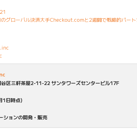
21
グローバル決済大手Checkout.comと2週間で戦略的パー
.inc
c
inc
田谷区三軒茶屋2-11-22 サンタワーズセンタービル17F
月1日時点)
ューションの開発・販売