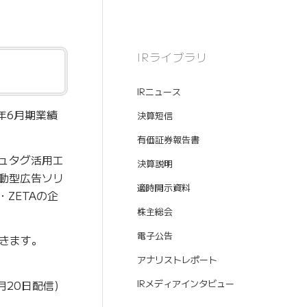
IRライブラリ
IRニュース
年6月期業績
決算短信
有価証券報告書
シュタグ活用エ
決算説明
連動型広告ソリ
適時開示資料
・ZETAの企
株主総会
電子公告
きます。
アナリストレポート
7月20日配信)
IRメディアインタビュー