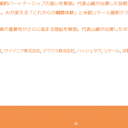
omとの戦略的パートナーシップの狙いを解説。代表山崎が出演した投
ズへ。AIが変える「これからの購買体験」と米国リテール最新テ
り検索の重要性がさらに高まる理由を解説。代表山崎が出演したI
社
,
サイジニア株式会社
,
デクワス株式会社
,
ハッシュタグ
,
リテール
,
決
IR