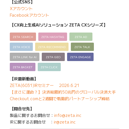
【公式SNS】
Xアカウント
Facebookアカウント
【CX向上生成AIソリューション ZETA CXシリーズ】
ZETA SEARCH
ZETA HASHTAG
ZETA AD
ZETA VOICE
ZETA RECOMMEND
ZETA TALK
ZETA LINK for AI
ZETA GEO
ZETA ENGAGE
ZETA BASKET
ZETA CLICK
【IR最新動画】
ZETA(6031)IRセミナー 2026.6.21
【まさに運命？】決済総額約50兆円のグローバル決済大手
Checkout.comと2週間で戦略的パートナーシップ締結
【問合せ先】
製品に関するお問合せ：
info@zeta.inc
IRに関するお問合せ ：
ir@zeta.inc