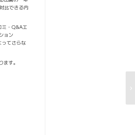
対比できる内
コミ・Q&Aエ
ーション
よってさらな
ります。