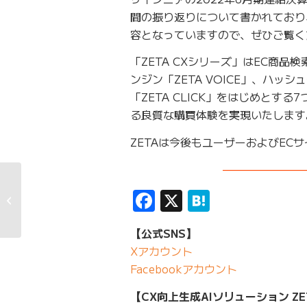
間の振り返りについて書かれており
容となっていますので、ぜひご覧く
「ZETA CXシリーズ」はEC商品
ンジン「ZETA VOICE」、ハッシ
「ZETA CLICK」をはじめと
る良質な購買体験を実現いたします
ZETAは今後もユーザーおよびE
———————
ANA Xが運営する公式
Facebook
X
Hatena
ECモール『ANA Mall』
にレコメンドエンジン
「ZETA...
【公式SNS】
Xアカウント
Facebookアカウント
【CX向上生成AIソリューション ZE