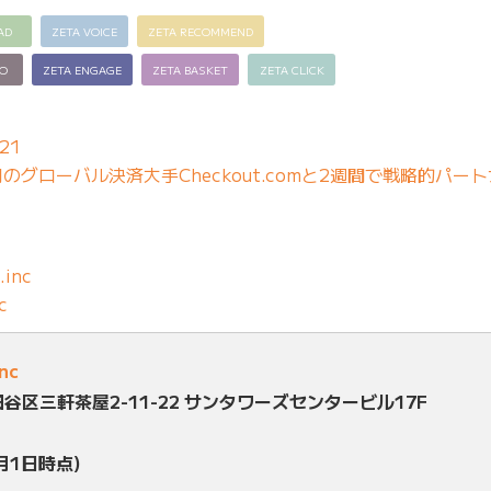
AD
ZETA VOICE
ZETA RECOMMEND
EO
ZETA ENGAGE
ZETA BASKET
ZETA CLICK
21
グローバル決済大手Checkout.comと2週間で戦略的パー
.inc
c
inc
田谷区三軒茶屋2-11-22 サンタワーズセンタービル17F
月1日時点)