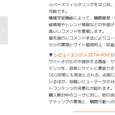
ルベースフィルタリングをはじめ、
可能です。
機械学習機能によって、購買履歴・
候情報やトレンド情報などの外部デ
第32回リードジャパン
カップにてZETAが応援
高いレコメンドを実現します。
するプロフリ...
最先端のレコメンド手法によりユー
セルの実現とサイト価値向上・収益
▼
レビューエンジン ZETA VOICE
サイトそのものや提供する商品・サ
テンツを、容易にサイトに実装でき
SEO対策にも有効とされる、点数
いるほか、投稿レビューデータの分
トコンテンツの充実化が図れます。
購入検討中のユーザに対し、他の消
ケティングの実現と、購買行動への
——————————