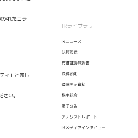
書かれたコラ
IRライブラリ
IRニュース
決算短信
有価証券報告書
決算説明
リティ」と題し
適時開示資料
ださい。
株主総会
電子公告
アナリストレポート
IRメディアインタビュー