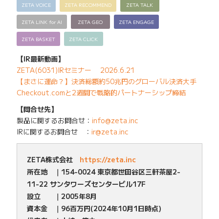
ZETA VOICE
ZETA RECOMMEND
ZETA TALK
ZETA LINK for AI
ZETA GEO
ZETA ENGAGE
ZETA BASKET
ZETA CLICK
【IR最新動画】
ZETA(6031)IRセミナー 2026.6.21
【まさに運命？】決済総額約50兆円のグローバル決済大手
Checkout.comと2週間で戦略的パートナーシップ締結
【問合せ先】
製品に関するお問合せ：
info@zeta.inc
IRに関するお問合せ ：
ir@zeta.inc
ZETA株式会社
https://zeta.inc
所在地 ｜154-0024 東京都世田谷区三軒茶屋2-
11-22 サンタワーズセンタービル17F
設立 ｜2005年8月
資本金 ｜96百万円(2024年10月1日時点)