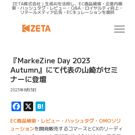
ZETA株式会社｜生成AIを活用し、EC商品検索・企業内検
索・ハッシュタグ・レビュー・Q&A・ロイヤルティ向上・
リテールメディア広告・ECキュレーションを提供
『MarkeZine Day 2023
Autumn』にて代表の山崎がセミ
ナーに登壇
2023年8月3日
Facebook
X
Hatena
EC商品検索
・
レビュー
・
ハッシュタグ
・
OMOソリ
ューション
を開発販売するコマースとCXのリーディ