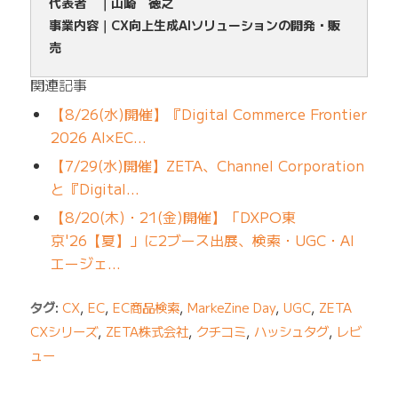
代表者 ｜山崎 徳之
事業内容｜CX向上生成AIソリューションの開発・販
売
関連記事
【8/26(水)開催】『Digital Commerce Frontier
2026 AI×EC…
【7/29(水)開催】ZETA、Channel Corporation
と『Digital…
【8/20(木)・21(金)開催】「DXPO東
京'26【夏】」に2ブース出展、検索・UGC・AI
エージェ…
タグ:
CX
,
EC
,
EC商品検索
,
MarkeZine Day
,
UGC
,
ZETA
CXシリーズ
,
ZETA株式会社
,
クチコミ
,
ハッシュタグ
,
レビ
ュー