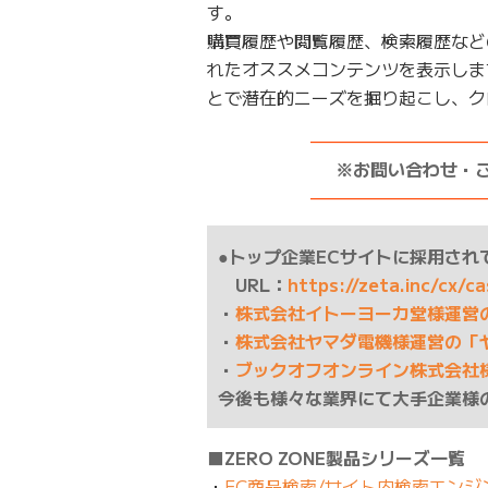
す。
購買履歴や閲覧履歴、検索履歴など
れたオススメコンテンツを表示しま
とで潜在的ニーズを掘り起こし、ク
——————————
※お問い合わせ・
——————————
●トップ企業ECサイトに採用されて
URL：
https://zeta.inc/cx/c
・
株式会社イトーヨーカ堂様運営
・
株式会社ヤマダ電機様運営の「
・
ブックオフオンライン株式会社
今後も様々な業界にて大手企業様
■ZERO ZONE製品シリーズ一覧
・
EC商品検索/サイト内検索エンジン 「