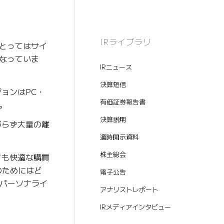
IRライブラリ
とってはサイ
なっていま
IRニュース
決算短信
ョンはPC・
有価証券報告書
。
決算説明
がらず大量の離
適時開示資料
株主総会
ても快適な購買
のためにはど
電子公告
パーソナライ
アナリストレポート
IRメディアインタビュー