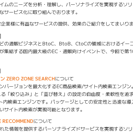
イムのニーズを分析・理解し、パーソナライズを実現するソリ
なサービス化に取り組んでおります。
営企業様に有益なサービスの提供、効果のご紹介をしてまいり
］
の通販ビジネスとBtoC、BtoB、CtoCの領域におけるイー
が集結する国内最大級のEC・通販向けイベントで、今回で第1
】
ERO ZONE SEARCH
について
ンバージョンを最大化するEC商品検索/サイト内検索エンジン
れる「絞り込み」と「並び替え」の設定の自由度・柔軟性を追
イト内検索エンジンです。パッケージとしての安定性と迅速な導
いサイト内検索が実現可能となります。
 RECOMMEND
について
された情報を提供するパーソナライズドサービスを実現するソ