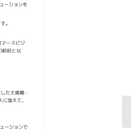
ューションを
ます。
コマースビジ
0回目とな
。
求した大規模・
入に加えて、
リューションで