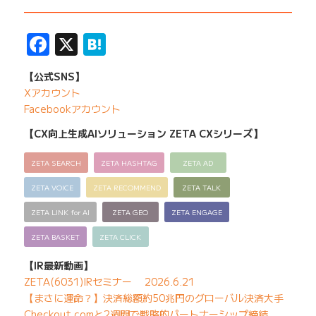
——————————————————————————
Facebook
X
Hatena
【公式SNS】
Xアカウント
Facebookアカウント
【CX向上生成AIソリューション ZETA CXシリーズ】
ZETA SEARCH
ZETA HASHTAG
ZETA AD
ZETA VOICE
ZETA RECOMMEND
ZETA TALK
ZETA LINK for AI
ZETA GEO
ZETA ENGAGE
ZETA BASKET
ZETA CLICK
【IR最新動画】
ZETA(6031)IRセミナー 2026.6.21
【まさに運命？】決済総額約50兆円のグローバル決済大手
Checkout.comと2週間で戦略的パートナーシップ締結