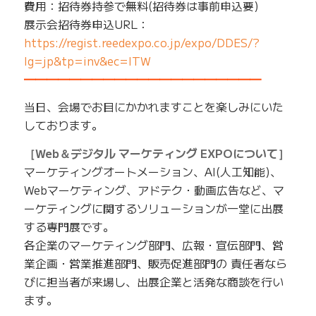
費用：招待券持参で無料(招待券は事前申込要)
展示会招待券申込URL：
https://regist.reedexpo.co.jp/expo/DDES/?
lg=jp&tp=inv&ec=ITW
━━━━━━━━━━━━━━━━━━━━━
当日、会場でお目にかかれますことを楽しみにいた
しております。
［Web＆デジタル マーケティング EXPOについて］
マーケティングオートメーション、AI(人工知能)、
Webマーケティング、アドテク・動画広告など、マ
ーケティングに関するソリューションが一堂に出展
する専門展です。
各企業のマーケティング部門、広報・宣伝部門、営
業企画・営業推進部門、販売促進部門の 責任者なら
びに担当者が来場し、出展企業と活発な商談を行い
ます。