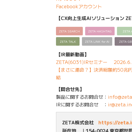
Facebookアカウント
【CX向上生成AIソリューション ZE
ZETA SEARCH
ZETA HASHTAG
ZETA 
ZETA TALK
ZETA LINK for AI
ZETA G
【IR最新動画】
ZETA(6031)IRセミナー 2026.6.
【まさに運命？】決済総額約50兆円の
結
【問合せ先】
製品に関するお問合せ：
info@zeta
IRに関するお問合せ ：
ir@zeta.in
ZETA株式会社
https://zeta.
所在地 ｜154-0024 東京都世