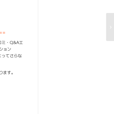
==
コミ・Q&Aエ
ーション
よってさらな
ります。