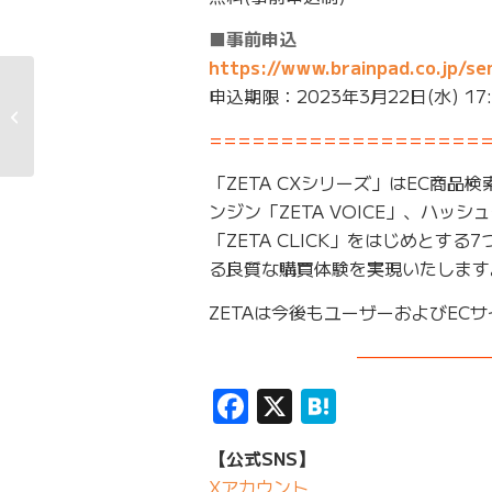
■事前申込
https://www.brainpad.co.jp/se
デサントジャパンが運営する
申込期限：2023年3月22日(水) 17:
『DESCENTE STORE オンライン』
にEC商品検索・サイト内検索エンジ
===================
ン「ZETA...
「ZETA CXシリーズ」はEC商品
ンジン「ZETA VOICE」、ハッシ
「ZETA CLICK」をはじめと
る良質な購買体験を実現いたします
ZETAは今後もユーザーおよびE
———————
Facebook
X
Hatena
【公式SNS】
Xアカウント