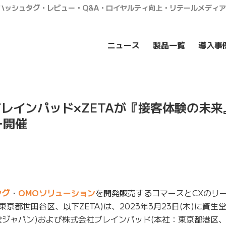
・ハッシュタグ・レビュー・Q&A・ロイヤルティ向上・リテールメディ
ニュース
製品一覧
導入事
×ブレインパッド×ZETAが『接客体験の未
ー開催
タグ
・
OMOソリューション
を開発販売するコマースとCXのリ
東京都世田谷区、以下ZETA)は、2023年3月23日(木)に資
堂ジャパン)および株式会社ブレインパッド(本社：東京都港区