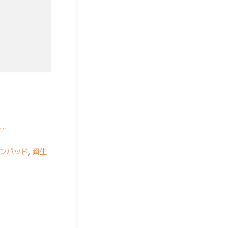
ェ…
ンパッド
,
資生