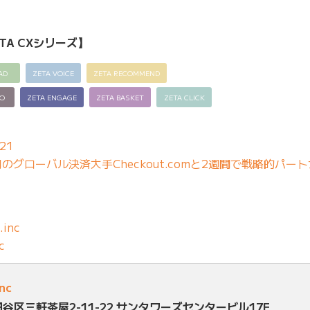
TA CXシリーズ】
AD
ZETA VOICE
ZETA RECOMMEND
EO
ZETA ENGAGE
ZETA BASKET
ZETA CLICK
21
グローバル決済大手Checkout.comと2週間で戦略的パー
.inc
c
inc
田谷区三軒茶屋2-11-22 サンタワーズセンタービル17F