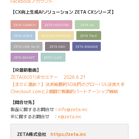
Facebookアカウント
【CX向上生成AIソリューション ZETA CXシリーズ】
ZETA SEARCH
ZETA HASHTAG
ZETA AD
ZETA VOICE
ZETA RECOMMEND
ZETA TALK
ZETA LINK for AI
ZETA GEO
ZETA ENGAGE
ZETA BASKET
ZETA CLICK
【IR最新動画】
ZETA(6031)IRセミナー 2026.6.21
【まさに運命？】決済総額約50兆円のグローバル決済大手
Checkout.comと2週間で戦略的パートナーシップ締結
【問合せ先】
製品に関するお問合せ：
info@zeta.inc
IRに関するお問合せ ：
ir@zeta.inc
ZETA株式会社
https://zeta.inc