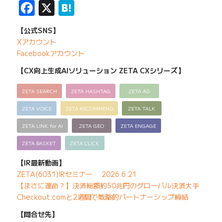
Facebook
X
Hatena
【公式SNS】
Xアカウント
Facebookアカウント
【CX向上生成AIソリューション ZETA CXシリーズ】
ZETA SEARCH
ZETA HASHTAG
ZETA AD
ZETA VOICE
ZETA RECOMMEND
ZETA TALK
ZETA LINK for AI
ZETA GEO
ZETA ENGAGE
ZETA BASKET
ZETA CLICK
【IR最新動画】
ZETA(6031)IRセミナー 2026.6.21
【まさに運命？】決済総額約50兆円のグローバル決済大手
Checkout.comと2週間で戦略的パートナーシップ締結
【問合せ先】