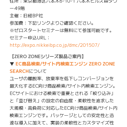
住所：東京都港区六本木6-10-1 六本木ヒルズ森タワ
ー49階
主催：日経BP社
参加費：下記リンクよりご確認ください。
※ゼロスタートセミナーは無料にて参加可能です。
セミナー申込URL：
http://expo.nikkeibp.co.jp/dmc/201507/
【ZERO ZONEシリーズ製品ご案内】
▼
EC商品検索/サイト内検索エンジン ZERO ZONE
SEARCH
について
ユーザの離脱率、放棄率を低下しコンバージョンを
最大化するEC向け商品検索/サイト内検索エンジン。
ECサイトにおける検索で重要とされる「絞り込み」
と「並び替え」の設定の自由度・柔軟性を追求した
大規模・高負荷に対応したEC向け商品検索/サイト内
検索エンジンです。パッケージとしての安定性と迅
速な導入に加えて、実装の柔軟性とカスタマイズ性