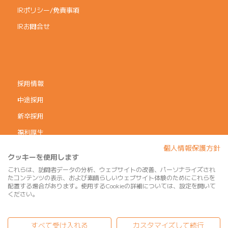
IRポリシー/免責事項
IRお問合せ
採用情報
中途採用
新卒採用
福利厚生
個人情報保護方針
コーポレートガバナンス
クッキーを使用します
個人情報保護方針
これらは、訪問者データの分析、ウェブサイトの改善、パーソナライズされ
たコンテンツの表示、および素晴らしいウェブサイト体験のためにこれらを
利用規約
配置する場合があります。使用するCookieの詳細については、設定を開いて
ください。
サイトマップ
すべて受け入れる
カスタマイズして続行