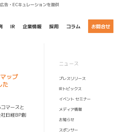
ア広告・ECキュレーションを提供
例
IR
企業情報
採用
コラム
お問合せ
ニュース
オスマップ
プレスリリース
した
IRトピックス
イベント セミナー
るコマースと
メディア情報
会社日経BP創
お知らせ
スポンサー