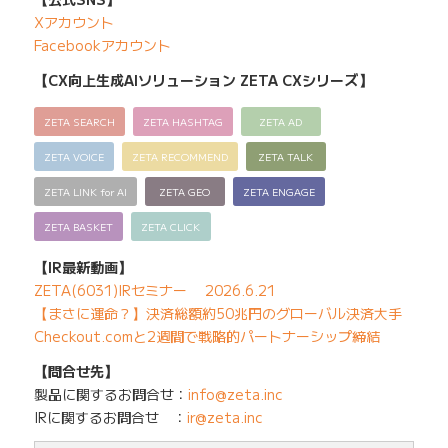
Xアカウント
Facebookアカウント
【CX向上生成AIソリューション ZETA CXシリーズ】
ZETA SEARCH
ZETA HASHTAG
ZETA AD
ZETA VOICE
ZETA RECOMMEND
ZETA TALK
ZETA LINK for AI
ZETA GEO
ZETA ENGAGE
ZETA BASKET
ZETA CLICK
【IR最新動画】
ZETA(6031)IRセミナー 2026.6.21
【まさに運命？】決済総額約50兆円のグローバル決済大手
Checkout.comと2週間で戦略的パートナーシップ締結
【問合せ先】
製品に関するお問合せ：
info@zeta.inc
IRに関するお問合せ ：
ir@zeta.inc