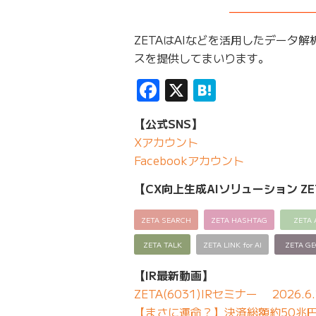
———————
ZETAはAIなどを活用したデータ
スを提供してまいります。
Facebook
X
Hatena
【公式SNS】
Xアカウント
Facebookアカウント
【CX向上生成AIソリューション ZE
ZETA SEARCH
ZETA HASHTAG
ZETA 
ZETA TALK
ZETA LINK for AI
ZETA G
【IR最新動画】
ZETA(6031)IRセミナー 2026.6.
【まさに運命？】決済総額約50兆円の