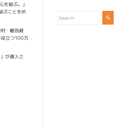
心を結ぶ。」
結ぶことをめ
包材・梱包資
役立つ100万
H」が導入さ