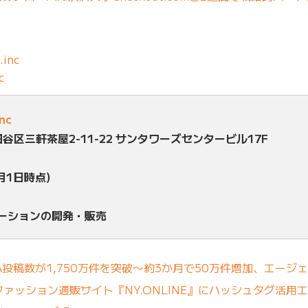
.inc
c
inc
田谷区三軒茶屋2-11-22 サンタワーズセンタービル17F
月1日時点)
ューションの開発・販売
A投稿数が1,750万件を突破〜約3か月で50万件増加、エージ
ァッション通販サイト『NY.ONLINE』にハッシュタグ活用エ