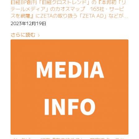
日経BP創刊「日経クロストレンド」の『本邦初「リ
テールメディア」のカオスマップ 163社・サービ
スを網羅』にZETAの取り扱う「ZETA AD」などが紹
介されました
2023年12月19日
さらに読む