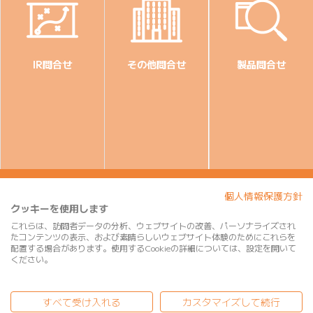
IR問合せ
その他問合せ
製品問合せ
個人情報保護方針
クッキーを使用します
CX改善サービス事業
これらは、訪問者データの分析、ウェブサイトの改善、パーソナライズされ
たコンテンツの表示、および素晴らしいウェブサイト体験のためにこれらを
配置する場合があります。使用するCookieの詳細については、設定を開いて
導入事例
ください。
会社概要
すべて受け入れる
カスタマイズして続行