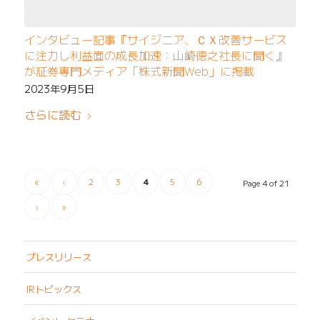
インタビュー記事『サイジニア、ＣＸ改善サービス
に注力し利益面の成長加速：山崎徳之社長に聞く』
が証券専門メディア「株式新聞Web」に掲載
2023年9月5日
さらに読む
«
‹
2
3
4
5
6
Page 4 of 21
›
»
プレスリリース
IRトピックス