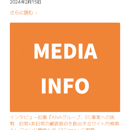
2024年2月15日
さらに読む
インタビュー記事『ANAグループ、EC事業への挑
戦 日常×非日常の顧客接点を創出するサイト内検索
とレコメンド機能』が「ECzine」に掲載