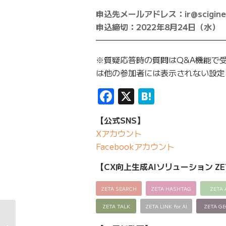
申込先メールアドレス：ir@sciginee
申込締切：2022年8月24日（水） 
━━━━━━━━━━━━━━━━
※質疑応答時の質問はQ&A機能で
は他の参加者には表示されない設定
Facebook
X
Hatena
【公式SNS】
Xアカウント
Facebookアカウント
【CX向上生成AIソリューション ZE
ZETA SEARCH
ZETA HASHTAG
ZETA 
ZETA TALK
ZETA LINK for AI
ZETA G
ZETAコラムの最新記事「2022年6月