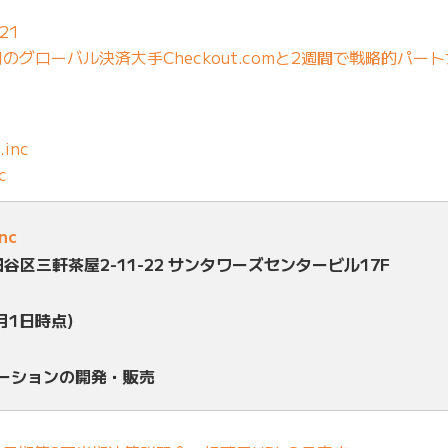
21
グローバル決済大手Checkout.comと2週間で戦略的パー
.inc
c
inc
田谷区三軒茶屋2-11-22 サンタワーズセンタービル17F
月1日時点)
ューションの開発・販売